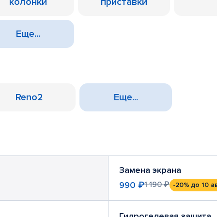
колонки
приставки
Еще...
Reno2
Еще...
Замена экрана
990 ₽
1 190 ₽
-20%
до 10 а
Гидрогелевая защита