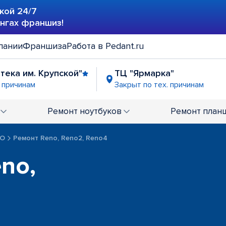
кой 24/7
ингах франшиз!
пании
Франшиза
Работа в Pedant.ru
отека им. Крупской"
ТЦ "Ярмарка"
. причинам
Закрыт по тех. причинам
Ремонт
ноутбуков
Ремонт
план
PO
Ремонт Reno, Reno2, Reno4
no,