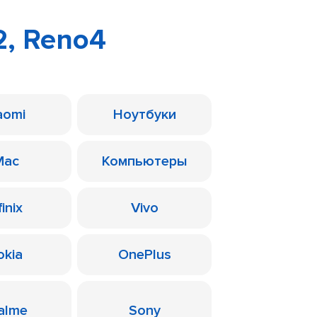
2, Reno4
aomi
Ноутбуки
Mac
Компьютеры
finix
Vivo
okia
OnePlus
alme
Sony