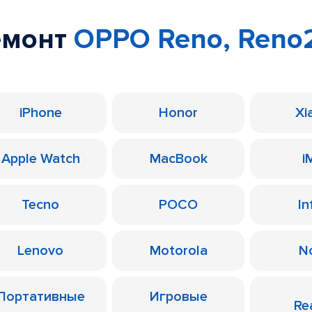
емонт
OPPO Reno, Reno
iPhone
Honor
Xi
Apple Watch
MacBook
i
Tecno
POCO
In
Lenovo
Motorola
N
Портативные
Игровые
Re