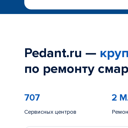
Pedant.ru —
круп
по ремонту смар
707
2 
Сервисных центров
Ремон