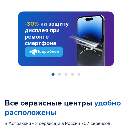
-30%
на защиту
дисплея при
ремонте
смартфона
Подробнее
Item
1
of
Все сервисные центры
удобно
5
расположены
В Астрахани - 2 сервиса, а в России 707 сервисов