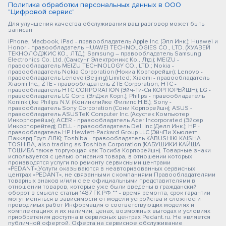
Политика обработки персональных данных в ООО
"Цифровой сервис"
Для улучшения качества обслуживания ваш разговор может быть
записан
iPhone, Macbook, iPad - правообладатель Apple Inc. (Эпл Инк.); Huawei и
Honor - правообладатель HUAWEI TECHNOLOGIES CO., LTD. (ХУАВЕЙ
ТЕКНОЛОДЖИС КО., ЛТД.); Samsung – правообладатель Samsung
Electronics Co. Ltd. (Самсунг Электроникс Ко., Лтд.); MEIZU -
правообладатель MEIZU TECHNOLOGY CO., LTD.; Nokia -
правообладатель Nokia Corporation (Нокиа Корпорейшн); Lenovo -
правообладатель Lenovo (Beijing) Limited; Xiaomi - правообладатель
Xiaomi Inc.; ZTE - правообладатель ZTE Corporation; HTC -
правообладатель HTC CORPORATION (Эйч-Ти-Си КОРПОРЕЙШН); LG -
правообладатель LG Corp. (ЭлДжи Корп.); Philips - правообладатель
Koninklijke Philips N.V. (Конинклийке Филипс Н.В.); Sony -
правообладатель Sony Corporation (Сони Корпорейшн); ASUS -
правообладатель ASUSTeK Computer Inc. (Асустек Компьютер
Инкорпорейшн); ACER - правообладатель Acer Incorporated (Эйсер
Инкорпорейтед); DELL - правообладатель Dell Inc.(Делл Инк.); HP -
правообладатель HP Hewlett-Packard Group LLC (ЭйчПи Хьюлетт
Паккард Груп ЛЛК); Toshiba - правообладатель KABUSHIKI KAISHA
TOSHIBA, also trading as Toshiba Corporation (КАБУШИКИ КАЙША
ТОШИБА также торгующая как Тосиба Корпорейшн). Товарные знаки
используется с целью описания товара, в отношении которых
производятся услуги по ремонту сервисными центрами
«PEDANT».Услуги оказываются в неавторизованных сервисных
центрах «PEDANT», не связанными с компаниями Правообладателями
товарных знаков и/или с ее официальными представителями в
отношении товаров, которые уже были введены в гражданский
оборот в смысле статьи 1487 ГК РФ ** - время ремонта, срок гарантии
могут меняться в зависимости от модели устройства и сложности
проводимых работ Информация о соответствующих моделях и
комплектациях и их наличии, ценах, возможных выгодах и условиях
приобретения доступна в сервисных центрах Pedant.ru. Не является
публичной офертой. Оферта на сервисное обслуживание