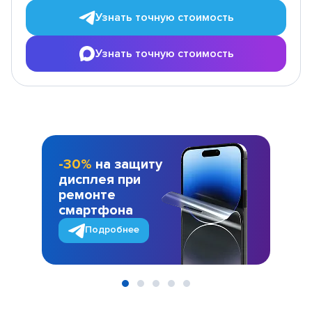
Узнать точную стоимость
Узнать точную стоимость
-30%
на защиту
дисплея при
ремонте
смартфона
Подробнее
Item