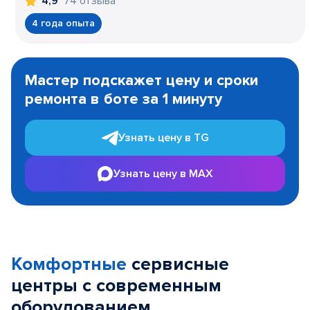
74 отзыва
4,9
4 года опыта
Item
1
Мастер подскажет цену и сроки
of
ремонта в боте за 1 минуту
3
Узнать цену в TG
Узнать цену в MAX
Комфортные
сервисные
центры с современным
оборудованием