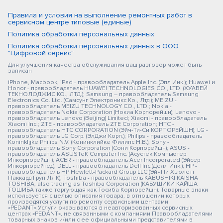
Правила и условия на выполнение ремонтных работ в
сервисном центре типовые (единые)
Политика обработки персональных данных
Политика обработки персональных данных в ООО
"Цифровой сервис"
Для улучшения качества обслуживания ваш разговор может быть
записан
iPhone, Macbook, iPad - правообладатель Apple Inc. (Эпл Инк.); Huawei и
Honor - правообладатель HUAWEI TECHNOLOGIES CO., LTD. (ХУАВЕЙ
ТЕКНОЛОДЖИС КО., ЛТД.); Samsung – правообладатель Samsung
Electronics Co. Ltd. (Самсунг Электроникс Ко., Лтд.); MEIZU -
правообладатель MEIZU TECHNOLOGY CO., LTD.; Nokia -
правообладатель Nokia Corporation (Нокиа Корпорейшн); Lenovo -
правообладатель Lenovo (Beijing) Limited; Xiaomi - правообладатель
Xiaomi Inc.; ZTE - правообладатель ZTE Corporation; HTC -
правообладатель HTC CORPORATION (Эйч-Ти-Си КОРПОРЕЙШН); LG -
правообладатель LG Corp. (ЭлДжи Корп.); Philips - правообладатель
Koninklijke Philips N.V. (Конинклийке Филипс Н.В.); Sony -
правообладатель Sony Corporation (Сони Корпорейшн); ASUS -
правообладатель ASUSTeK Computer Inc. (Асустек Компьютер
Инкорпорейшн); ACER - правообладатель Acer Incorporated (Эйсер
Инкорпорейтед); DELL - правообладатель Dell Inc.(Делл Инк.); HP -
правообладатель HP Hewlett-Packard Group LLC (ЭйчПи Хьюлетт
Паккард Груп ЛЛК); Toshiba - правообладатель KABUSHIKI KAISHA
TOSHIBA, also trading as Toshiba Corporation (КАБУШИКИ КАЙША
ТОШИБА также торгующая как Тосиба Корпорейшн). Товарные знаки
используется с целью описания товара, в отношении которых
производятся услуги по ремонту сервисными центрами
«PEDANT».Услуги оказываются в неавторизованных сервисных
центрах «PEDANT», не связанными с компаниями Правообладателями
товарных знаков и/или с ее официальными представителями в