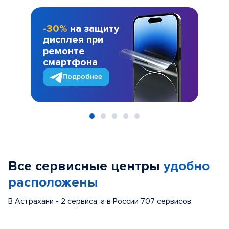
-30%
на защиту
дисплея при
ремонте
смартфона
Подробнее
Item
1
of
Все сервисные центры
удобно
5
расположены
В Астрахани - 2 сервиса, а в России 707 сервисов