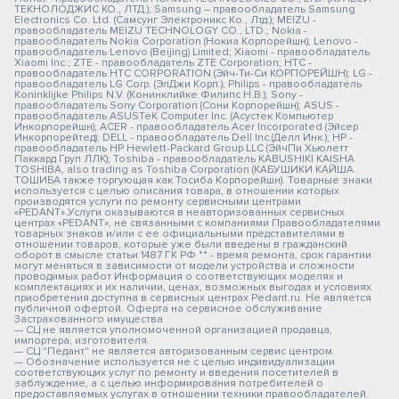
ТЕКНОЛОДЖИС КО., ЛТД.); Samsung – правообладатель Samsung
Electronics Co. Ltd. (Самсунг Электроникс Ко., Лтд.); MEIZU -
правообладатель MEIZU TECHNOLOGY CO., LTD.; Nokia -
правообладатель Nokia Corporation (Нокиа Корпорейшн); Lenovo -
правообладатель Lenovo (Beijing) Limited; Xiaomi - правообладатель
Xiaomi Inc.; ZTE - правообладатель ZTE Corporation; HTC -
правообладатель HTC CORPORATION (Эйч-Ти-Си КОРПОРЕЙШН); LG -
правообладатель LG Corp. (ЭлДжи Корп.); Philips - правообладатель
Koninklijke Philips N.V. (Конинклийке Филипс Н.В.); Sony -
правообладатель Sony Corporation (Сони Корпорейшн); ASUS -
правообладатель ASUSTeK Computer Inc. (Асустек Компьютер
Инкорпорейшн); ACER - правообладатель Acer Incorporated (Эйсер
Инкорпорейтед); DELL - правообладатель Dell Inc.(Делл Инк.); HP -
правообладатель HP Hewlett-Packard Group LLC (ЭйчПи Хьюлетт
Паккард Груп ЛЛК); Toshiba - правообладатель KABUSHIKI KAISHA
TOSHIBA, also trading as Toshiba Corporation (КАБУШИКИ КАЙША
ТОШИБА также торгующая как Тосиба Корпорейшн). Товарные знаки
используется с целью описания товара, в отношении которых
производятся услуги по ремонту сервисными центрами
«PEDANT».Услуги оказываются в неавторизованных сервисных
центрах «PEDANT», не связанными с компаниями Правообладателями
товарных знаков и/или с ее официальными представителями в
отношении товаров, которые уже были введены в гражданский
оборот в смысле статьи 1487 ГК РФ ** - время ремонта, срок гарантии
могут меняться в зависимости от модели устройства и сложности
проводимых работ Информация о соответствующих моделях и
комплектациях и их наличии, ценах, возможных выгодах и условиях
приобретения доступна в сервисных центрах Pedant.ru. Не является
публичной офертой. Оферта на сервисное обслуживание
Застрахованного имущества
— СЦ не является уполномоченной организацией продавца,
импортера, изготовителя.
— СЦ "Педант" не является авторизованным сервис центром.
— Обозначение используется не с целью индивидуализации
соответствующих услуг по ремонту и введения посетителей в
заблуждение, а с целью информирования потребителей о
предоставляемых услугах в отношении техники правообладателей.