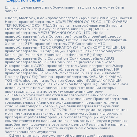
"Цифровой сервис"
Для улучшения качества обслуживания ваш разговор может быть
записан
iPhone, Macbook, iPad - правообладатель Apple Inc. (Эпл Инк.); Huawei и
Honor - правообладатель HUAWEI TECHNOLOGIES CO., LTD. (ХУАВЕЙ
ТЕКНОЛОДЖИС КО., ЛТД.); Samsung – правообладатель Samsung
Electronics Co. Ltd. (Самсунг Электроникс Ко., Лтд.); MEIZU -
правообладатель MEIZU TECHNOLOGY CO., LTD.; Nokia -
правообладатель Nokia Corporation (Нокиа Корпорейшн); Lenovo -
правообладатель Lenovo (Beijing) Limited; Xiaomi - правообладатель
Xiaomi Inc.; ZTE - правообладатель ZTE Corporation; HTC -
правообладатель HTC CORPORATION (Эйч-Ти-Си КОРПОРЕЙШН); LG -
правообладатель LG Corp. (ЭлДжи Корп.); Philips - правообладатель
Koninklijke Philips N.V. (Конинклийке Филипс Н.В.); Sony -
правообладатель Sony Corporation (Сони Корпорейшн); ASUS -
правообладатель ASUSTeK Computer Inc. (Асустек Компьютер
Инкорпорейшн); ACER - правообладатель Acer Incorporated (Эйсер
Инкорпорейтед); DELL - правообладатель Dell Inc.(Делл Инк.); HP -
правообладатель HP Hewlett-Packard Group LLC (ЭйчПи Хьюлетт
Паккард Груп ЛЛК); Toshiba - правообладатель KABUSHIKI KAISHA
TOSHIBA, also trading as Toshiba Corporation (КАБУШИКИ КАЙША
ТОШИБА также торгующая как Тосиба Корпорейшн). Товарные знаки
используется с целью описания товара, в отношении которых
производятся услуги по ремонту сервисными центрами
«PEDANT».Услуги оказываются в неавторизованных сервисных
центрах «PEDANT», не связанными с компаниями Правообладателями
товарных знаков и/или с ее официальными представителями в
отношении товаров, которые уже были введены в гражданский
оборот в смысле статьи 1487 ГК РФ ** - время ремонта, срок гарантии
могут меняться в зависимости от модели устройства и сложности
проводимых работ Информация о соответствующих моделях и
комплектациях и их наличии, ценах, возможных выгодах и условиях
приобретения доступна в сервисных центрах Pedant.ru. Не является
публичной офертой. Оферта на сервисное обслуживание
Застрахованного имущества
— СЦ не является уполномоченной организацией продавца,