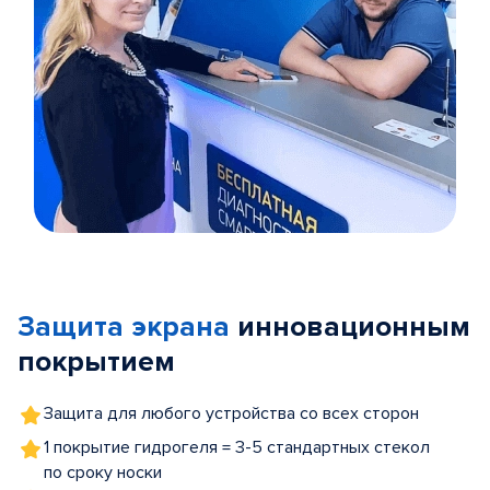
Item
1
of
Защита экрана
инновационным
5
покрытием
Защита для любого устройства со всех сторон
1 покрытие гидрогеля = 3-5 стандартных стекол
по сроку носки