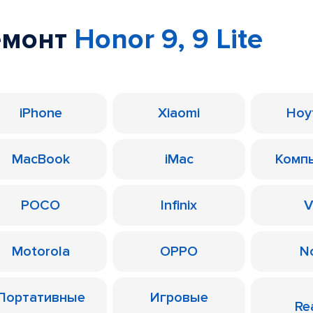
емонт
Honor 9, 9 Lite
iPhone
Xiaomi
Ноу
MacBook
iMac
Комп
POCO
Infinix
V
Motorola
OPPO
N
Портативные
Игровые
Re