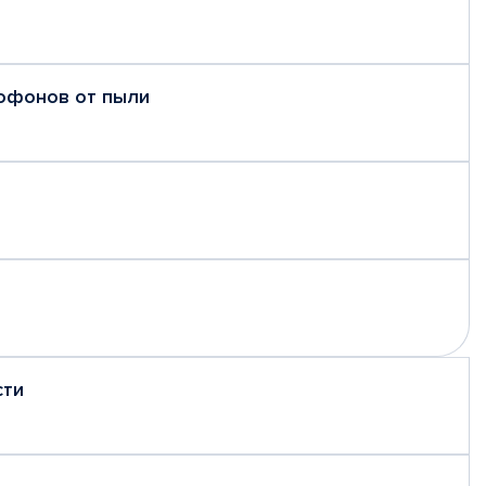
рофонов от пыли
сти