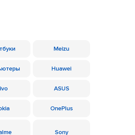
тбуки
Meizu
ьютеры
Huawei
ivo
ASUS
okia
OnePlus
alme
Sony