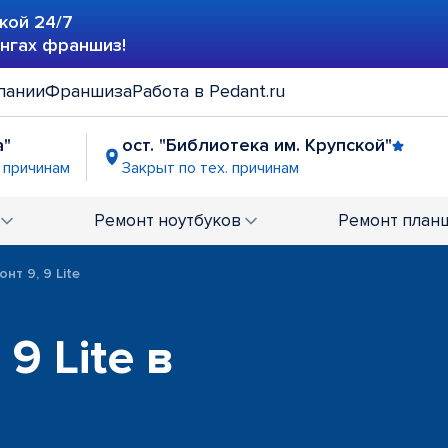
кой 24/7
ингах франшиз!
пании
Франшиза
Работа в Pedant.ru
а"
ост. "Библиотека им. Крупской"
. причинам
Закрыт по тех. причинам
Ремонт
ноутбуков
Ремонт
план
нт 9, 9 Lite
9 Lite в