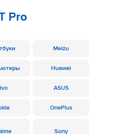
T Pro
тбуки
Meizu
ьютеры
Huawei
ivo
ASUS
okia
OnePlus
alme
Sony