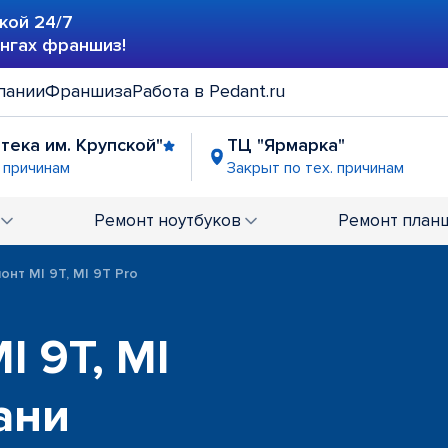
кой 24/7
ингах франшиз!
пании
Франшиза
Работа в Pedant.ru
отека им. Крупской"
ТЦ "Ярмарка"
. причинам
Закрыт по тех. причинам
Ремонт
ноутбуков
Ремонт
план
онт MI 9T, MI 9T Pro
I 9T, MI
ани