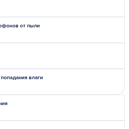
рофонов от пыли
 попадания влаги
ния