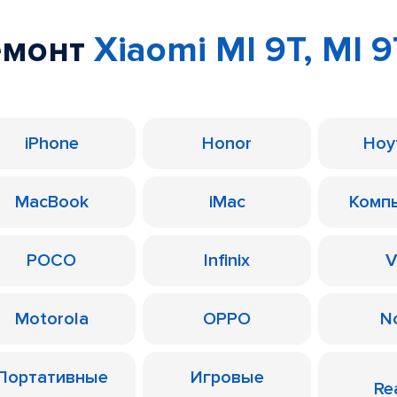
емонт
Xiaomi MI 9T, MI 9
iPhone
Honor
Ноу
MacBook
iMac
Комп
POCO
Infinix
V
Motorola
OPPO
N
Портативные
Игровые
Re