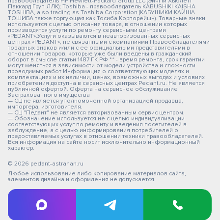
правообладатель HP Hewlett-Packard Group LLC (ЭйчПи Хьюлетт
Паккард Груп ЛЛК); Toshiba - правообладатель KABUSHIKI KAISHA
TOSHIBA, also trading as Toshiba Corporation (КАБУШИКИ КАЙША
ТОШИБА также торгующая как Тосиба Корпорейшн). Товарные знаки
используется с целью описания товара, в отношении которых
производятся услуги по ремонту сервисными центрами
«PEDANT».Услуги оказываются в неавторизованных сервисных
центрах «PEDANT», не связанными с компаниями Правообладателями
товарных знаков и/или с ее официальными представителями в
отношении товаров, которые уже были введены в гражданский
оборот в смысле статьи 1487 ГК РФ ** - время ремонта, срок гарантии
могут меняться в зависимости от модели устройства и сложности
проводимых работ Информация о соответствующих моделях и
комплектациях и их наличии, ценах, возможных выгодах и условиях
приобретения доступна в сервисных центрах Pedant.ru. Не является
публичной офертой. Оферта на сервисное обслуживание
Застрахованного имущества
— СЦ не является уполномоченной организацией продавца,
импортера, изготовителя.
— СЦ "Педант" не является авторизованным сервис центром.
— Обозначение используется не с целью индивидуализации
соответствующих услуг по ремонту и введения посетителей в
заблуждение, а с целью информирования потребителей о
предоставляемых услугах в отношении техники правообладателей.
Вся информация на сайте носит исключительно информационный
характер.
© 2026 pedant-astrahan.ru
Любое использование либо копирование материалов сайта,
элементов дизайна и оформления не допускается.