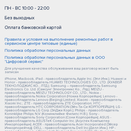
ПН - ВС 10:00 - 22:00
Без выходных
Оплата банковской картой
Правила и условия на выполнение ремонтных работ в
сервисном центре типовые (единые)
Политика обработки персональных данных
Политика обработки персональных данных в ООО
"Цифровой сервис"
Для улучшения качества обслуживания ваш разговор может быть
записан
iPhone, Macbook, iPad - правообладатель Apple Inc. (Эпл Инк.); Huawei и
Honor - правообладатель HUAWEI TECHNOLOGIES CO., LTD. (ХУАВЕЙ
ТЕКНОЛОДЖИС КО., ЛТД.); Samsung – правообладатель Samsung
Electronics Co. Ltd. (Самсунг Электроникс Ко., Лтд.); MEIZU -
правообладатель MEIZU TECHNOLOGY CO., LTD.; Nokia -
правообладатель Nokia Corporation (Нокиа Корпорейшн); Lenovo -
правообладатель Lenovo (Beijing) Limited; Xiaomi - правообладатель
Xiaomi Inc.; ZTE - правообладатель ZTE Corporation; HTC -
правообладатель HTC CORPORATION (Эйч-Ти-Си КОРПОРЕЙШН); LG -
правообладатель LG Corp. (ЭлДжи Корп.); Philips - правообладатель
Koninklijke Philips N.V. (Конинклийке Филипс Н.В.); Sony -
правообладатель Sony Corporation (Сони Корпорейшн); ASUS -
правообладатель ASUSTeK Computer Inc. (Асустек Компьютер
Инкорпорейшн); ACER - правообладатель Acer Incorporated (Эйсер
Инкорпорейтед); DELL - правообладатель Dell Inc.(Делл Инк.); HP -