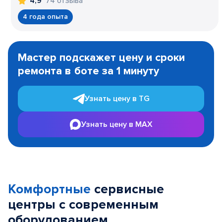
74 отзыва
4,9
4 года опыта
Item
1
Мастер подскажет цену и сроки
of
ремонта в боте за 1 минуту
3
Узнать цену в TG
Узнать цену в MAX
Комфортные
сервисные
центры с современным
оборудованием