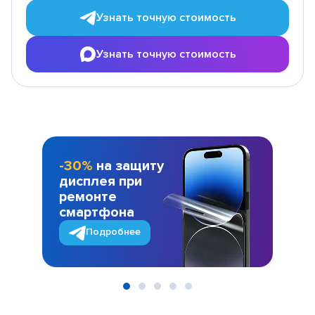
Узнать точную стоимость
Узнать точную стоимость
-30%
на защиту
дисплея при
ремонте
смартфона
Подробнее
Item