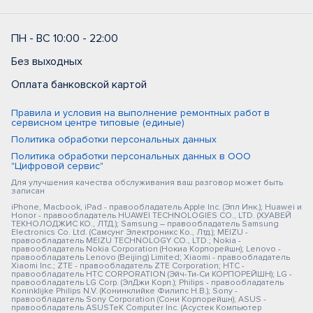
ПН - ВС 10:00 - 22:00
Без выходных
Оплата банковской картой
Правила и условия на выполнение ремонтных работ в
сервисном центре типовые (единые)
Политика обработки персональных данных
Политика обработки персональных данных в ООО
"Цифровой сервис"
Для улучшения качества обслуживания ваш разговор может быть
записан
iPhone, Macbook, iPad - правообладатель Apple Inc. (Эпл Инк.); Huawei и
Honor - правообладатель HUAWEI TECHNOLOGIES CO., LTD. (ХУАВЕЙ
ТЕКНОЛОДЖИС КО., ЛТД.); Samsung – правообладатель Samsung
Electronics Co. Ltd. (Самсунг Электроникс Ко., Лтд.); MEIZU -
правообладатель MEIZU TECHNOLOGY CO., LTD.; Nokia -
правообладатель Nokia Corporation (Нокиа Корпорейшн); Lenovo -
правообладатель Lenovo (Beijing) Limited; Xiaomi - правообладатель
Xiaomi Inc.; ZTE - правообладатель ZTE Corporation; HTC -
правообладатель HTC CORPORATION (Эйч-Ти-Си КОРПОРЕЙШН); LG -
правообладатель LG Corp. (ЭлДжи Корп.); Philips - правообладатель
Koninklijke Philips N.V. (Конинклийке Филипс Н.В.); Sony -
правообладатель Sony Corporation (Сони Корпорейшн); ASUS -
правообладатель ASUSTeK Computer Inc. (Асустек Компьютер