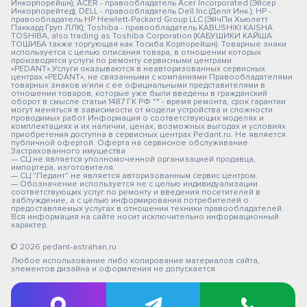
Инкорпорейшн); ACER - правообладатель Acer Incorporated (Эйсер
Инкорпорейтед); DELL - правообладатель Dell Inc.(Делл Инк.); HP -
правообладатель HP Hewlett-Packard Group LLC (ЭйчПи Хьюлетт
Паккард Груп ЛЛК); Toshiba - правообладатель KABUSHIKI KAISHA
TOSHIBA, also trading as Toshiba Corporation (КАБУШИКИ КАЙША
ТОШИБА также торгующая как Тосиба Корпорейшн). Товарные знаки
используется с целью описания товара, в отношении которых
производятся услуги по ремонту сервисными центрами
«PEDANT».Услуги оказываются в неавторизованных сервисных
центрах «PEDANT», не связанными с компаниями Правообладателями
товарных знаков и/или с ее официальными представителями в
отношении товаров, которые уже были введены в гражданский
оборот в смысле статьи 1487 ГК РФ ** - время ремонта, срок гарантии
могут меняться в зависимости от модели устройства и сложности
проводимых работ Информация о соответствующих моделях и
комплектациях и их наличии, ценах, возможных выгодах и условиях
приобретения доступна в сервисных центрах Pedant.ru. Не является
публичной офертой. Оферта на сервисное обслуживание
Застрахованного имущества
— СЦ не является уполномоченной организацией продавца,
импортера, изготовителя.
— СЦ "Педант" не является авторизованным сервис центром.
— Обозначение используется не с целью индивидуализации
соответствующих услуг по ремонту и введения посетителей в
заблуждение, а с целью информирования потребителей о
предоставляемых услугах в отношении техники правообладателей.
Вся информация на сайте носит исключительно информационный
характер.
© 2026 pedant-astrahan.ru
Любое использование либо копирование материалов сайта,
элементов дизайна и оформления не допускается.