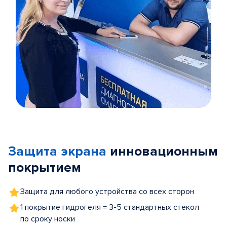
Item
1
of
Защита экрана
инновационным
5
покрытием
Защита для любого устройства со всех сторон
1 покрытие гидрогеля = 3-5 стандартных стекол
по сроку носки