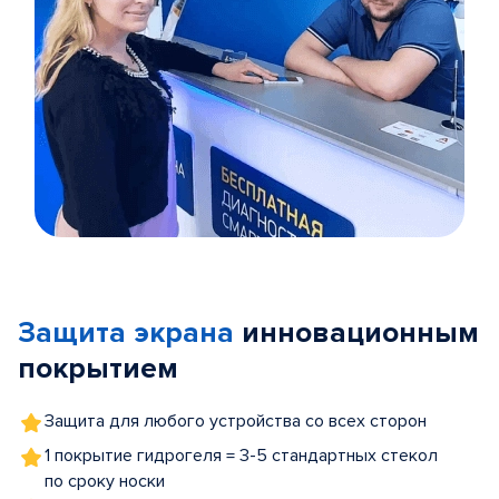
Item
1
of
Защита экрана
инновационным
5
покрытием
Защита для любого устройства со всех сторон
1 покрытие гидрогеля = 3-5 стандартных стекол
по сроку носки