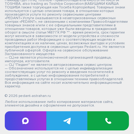
Паккард Груп ЛЛК); Toshiba - правообладатель KABUSHIKI KAISHA
TOSHIBA, also trading as Toshiba Corporation (КАБУШИКИ КАЙША
ТОШИБА также торгующая как Тосиба Корпорейшн). Товарные знаки
используется с целью описания товара, в отношении которых
производятся услуги по ремонту сервисными центрами
«PEDANT».Услуги оказываются в неавторизованных сервисных
центрах «PEDANT», не связанными с компаниями Правообладателями
товарных знаков и/или с ее официальными представителями в
отношении товаров, которые уже были введены в гражданский
оборот в смысле статьи 1487 ГК РФ ** - время ремонта, срок гарантии
могут меняться в зависимости от модели устройства и сложности
проводимых работ Информация о соответствующих моделях и
комплектациях и их наличии, ценах, возможных выгодах и условиях
приобретения доступна в сервисных центрах Pedant.ru. Не является
публичной офертой. Оферта на сервисное обслуживание
Застрахованного имущества
— СЦ не является уполномоченной организацией продавца,
импортера, изготовителя.
— СЦ "Педант" не является авторизованным сервис центром.
— Обозначение используется не с целью индивидуализации
соответствующих услуг по ремонту и введения посетителей в
заблуждение, а с целью информирования потребителей о
предоставляемых услугах в отношении техники правообладателей.
Вся информация на сайте носит исключительно информационный
характер.
© 2026 pedant-astrahan.ru
Любое использование либо копирование материалов сайта,
элементов дизайна и оформления не допускается.