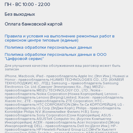
ПН - ВС 10:00 - 22:00
Без выходных
Оплата банковской картой
Правила и условия на выполнение ремонтных работ в
сервисном центре типовые (единые)
Политика обработки персональных данных
Политика обработки персональных данных в ООО
"Цифровой сервис"
Для улучшения качества обслуживания ваш разговор может быть
записан
iPhone, Macbook, iPad - правообладатель Apple Inc. (Эпл Инк.); Huawei и
Honor - правообладатель HUAWEI TECHNOLOGIES CO., LTD. (ХУАВЕЙ
ТЕКНОЛОДЖИС КО., ЛТД.); Samsung – правообладатель Samsung
Electronics Co. Ltd. (Самсунг Электроникс Ко., Лтд.); MEIZU -
правообладатель MEIZU TECHNOLOGY CO., LTD.; Nokia -
правообладатель Nokia Corporation (Нокиа Корпорейшн); Lenovo -
правообладатель Lenovo (Beijing) Limited; Xiaomi - правообладатель
Xiaomi Inc.; ZTE - правообладатель ZTE Corporation; HTC -
правообладатель HTC CORPORATION (Эйч-Ти-Си КОРПОРЕЙШН); LG -
правообладатель LG Corp. (ЭлДжи Корп.); Philips - правообладатель
Koninklijke Philips N.V. (Конинклийке Филипс Н.В.); Sony -
правообладатель Sony Corporation (Сони Корпорейшн); ASUS -
правообладатель ASUSTeK Computer Inc. (Асустек Компьютер
Инкорпорейшн); ACER - правообладатель Acer Incorporated (Эйсер
Инкорпорейтед); DELL - правообладатель Dell Inc.(Делл Инк.); HP -
правообладатель HP Hewlett-Packard Group LLC (ЭйчПи Хьюлетт