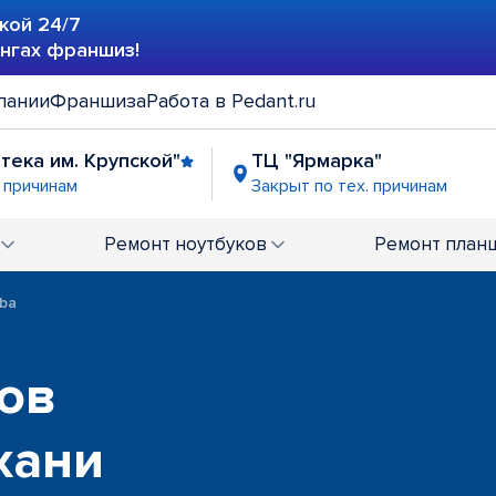
кой 24/7
ингах франшиз!
пании
Франшиза
Работа в Pedant.ru
отека им. Крупской"
ТЦ "Ярмарка"
. причинам
Закрыт по тех. причинам
Ремонт
ноутбуков
Ремонт
план
ba
ов
хани