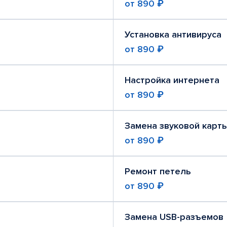
от
890 ₽
Установка антивируса
от
890 ₽
Настройка интернета
от
890 ₽
Замена звуковой карт
от
890 ₽
Ремонт петель
от
890 ₽
Замена USB-разъемов