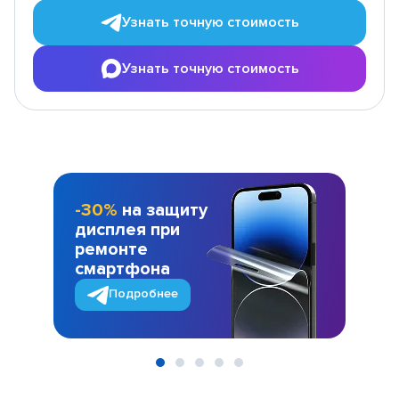
Узнать точную стоимость
Узнать точную стоимость
-30%
на защиту
дисплея при
ремонте
смартфона
Подробнее
Item