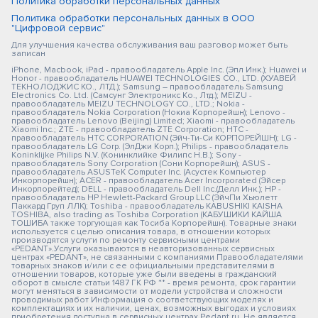
Политика обработки персональных данных
Политика обработки персональных данных в ООО
"Цифровой сервис"
Для улучшения качества обслуживания ваш разговор может быть
записан
iPhone, Macbook, iPad - правообладатель Apple Inc. (Эпл Инк.); Huawei и
Honor - правообладатель HUAWEI TECHNOLOGIES CO., LTD. (ХУАВЕЙ
ТЕКНОЛОДЖИС КО., ЛТД.); Samsung – правообладатель Samsung
Electronics Co. Ltd. (Самсунг Электроникс Ко., Лтд.); MEIZU -
правообладатель MEIZU TECHNOLOGY CO., LTD.; Nokia -
правообладатель Nokia Corporation (Нокиа Корпорейшн); Lenovo -
правообладатель Lenovo (Beijing) Limited; Xiaomi - правообладатель
Xiaomi Inc.; ZTE - правообладатель ZTE Corporation; HTC -
правообладатель HTC CORPORATION (Эйч-Ти-Си КОРПОРЕЙШН); LG -
правообладатель LG Corp. (ЭлДжи Корп.); Philips - правообладатель
Koninklijke Philips N.V. (Конинклийке Филипс Н.В.); Sony -
правообладатель Sony Corporation (Сони Корпорейшн); ASUS -
правообладатель ASUSTeK Computer Inc. (Асустек Компьютер
Инкорпорейшн); ACER - правообладатель Acer Incorporated (Эйсер
Инкорпорейтед); DELL - правообладатель Dell Inc.(Делл Инк.); HP -
правообладатель HP Hewlett-Packard Group LLC (ЭйчПи Хьюлетт
Паккард Груп ЛЛК); Toshiba - правообладатель KABUSHIKI KAISHA
TOSHIBA, also trading as Toshiba Corporation (КАБУШИКИ КАЙША
ТОШИБА также торгующая как Тосиба Корпорейшн). Товарные знаки
используется с целью описания товара, в отношении которых
производятся услуги по ремонту сервисными центрами
«PEDANT».Услуги оказываются в неавторизованных сервисных
центрах «PEDANT», не связанными с компаниями Правообладателями
товарных знаков и/или с ее официальными представителями в
отношении товаров, которые уже были введены в гражданский
оборот в смысле статьи 1487 ГК РФ ** - время ремонта, срок гарантии
могут меняться в зависимости от модели устройства и сложности
проводимых работ Информация о соответствующих моделях и
комплектациях и их наличии, ценах, возможных выгодах и условиях
приобретения доступна в сервисных центрах Pedant.ru. Не является