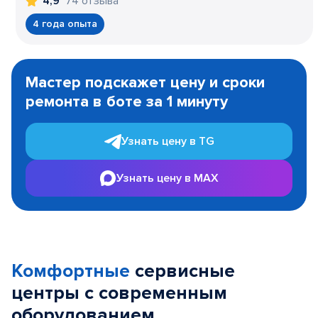
74 отзыва
4,9
4 года опыта
Item
1
Мастер подскажет цену и сроки
of
ремонта в боте за 1 минуту
3
Узнать цену в TG
Узнать цену в MAX
Комфортные
сервисные
центры с современным
оборудованием