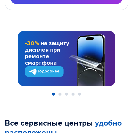
-30%
на защиту
дисплея при
ремонте
смартфона
Подробнее
Item
1
of
Все сервисные центры
удобно
5
расположены