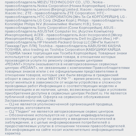
правообладатель MEIZU TECHNOLOGY CO., LTD.; Nokia -
правообладатель Nokia Corporation (Нокиа Корпорейшн); Lenovo -
правообладатель Lenovo (Beijing) Limited; Xiaomi - правообладатель
Xiaomi Inc.; ZTE - правообладатель ZTE Corporation; HTC -
правообладатель HTC CORPORATION (Эйч-Ти-Си КОРПОРЕЙШН); LG -
правообладатель LG Corp. (ЭлДжи Корп.); Philips - правообладатель
Koninklijke Philips N.V. (Конинклийке Филипс Н.В.); Sony -
правообладатель Sony Corporation (Сони Корпорейшн); ASUS -
правообладатель ASUSTeK Computer Inc. (Асустек Компьютер
Инкорпорейшн); ACER - правообладатель Acer Incorporated (Эйсер
Инкорпорейтед); DELL - правообладатель Dell Inc.(Делл Инк.); HP -
правообладатель HP Hewlett-Packard Group LLC (ЭйчПи Хьюлетт
Паккард Груп ЛЛК); Toshiba - правообладатель KABUSHIKI KAISHA
TOSHIBA, also trading as Toshiba Corporation (КАБУШИКИ КАЙША
ТОШИБА также торгующая как Тосиба Корпорейшн). Товарные знаки
используется с целью описания товара, в отношении которых
производятся услуги по ремонту сервисными центрами
«PEDANT».Услуги оказываются в неавторизованных сервисных
центрах «PEDANT», не связанными с компаниями Правообладателями
товарных знаков и/или с ее официальными представителями в
отношении товаров, которые уже были введены в гражданский
оборот в смысле статьи 1487 ГК РФ ** - время ремонта, срок гарантии
могут меняться в зависимости от модели устройства и сложности
проводимых работ Информация о соответствующих моделях и
комплектациях и их наличии, ценах, возможных выгодах и условиях
приобретения доступна в сервисных центрах Pedant.ru. Не является
публичной офертой. Оферта на сервисное обслуживание
Застрахованного имущества
— СЦ не является уполномоченной организацией продавца,
импортера, изготовителя.
— СЦ "Педант" не является авторизованным сервис центром.
— Обозначение используется не с целью индивидуализации
соответствующих услуг по ремонту и введения посетителей в
заблуждение, а с целью информирования потребителей о
предоставляемых услугах в отношении техники правообладателей.
Вся информация на сайте носит исключительно информационный
характер.