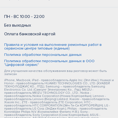
ПН - ВС 10:00 - 22:00
Без выходных
Оплата банковской картой
Правила и условия на выполнение ремонтных работ в
сервисном центре типовые (единые)
Политика обработки персональных данных
Политика обработки персональных данных в ООО
"Цифровой сервис"
Для улучшения качества обслуживания ваш разговор может быть
записан
iPhone, Macbook, iPad - правообладатель Apple Inc. (Эпл Инк.); Huawei и
Honor - правообладатель HUAWEI TECHNOLOGIES CO., LTD. (ХУАВЕЙ
ТЕКНОЛОДЖИС КО., ЛТД.); Samsung – правообладатель Samsung
Electronics Co. Ltd. (Самсунг Электроникс Ко., Лтд.); MEIZU -
правообладатель MEIZU TECHNOLOGY CO., LTD.; Nokia -
правообладатель Nokia Corporation (Нокиа Корпорейшн); Lenovo -
правообладатель Lenovo (Beijing) Limited; Xiaomi - правообладатель
Xiaomi Inc.; ZTE - правообладатель ZTE Corporation; HTC -
правообладатель HTC CORPORATION (Эйч-Ти-Си КОРПОРЕЙШН); LG -
правообладатель LG Corp. (ЭлДжи Корп.); Philips - правообладатель
Koninklijke Philips N.V. (Конинклийке Филипс Н.В.); Sony -
правообладатель Sony Corporation (Сони Корпорейшн); ASUS -