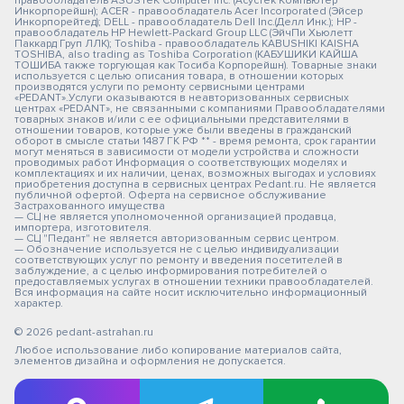
правообладатель ASUSTeK Computer Inc. (Асустек Компьютер
Инкорпорейшн); ACER - правообладатель Acer Incorporated (Эйсер
Инкорпорейтед); DELL - правообладатель Dell Inc.(Делл Инк.); HP -
правообладатель HP Hewlett-Packard Group LLC (ЭйчПи Хьюлетт
Паккард Груп ЛЛК); Toshiba - правообладатель KABUSHIKI KAISHA
TOSHIBA, also trading as Toshiba Corporation (КАБУШИКИ КАЙША
ТОШИБА также торгующая как Тосиба Корпорейшн). Товарные знаки
используется с целью описания товара, в отношении которых
производятся услуги по ремонту сервисными центрами
«PEDANT».Услуги оказываются в неавторизованных сервисных
центрах «PEDANT», не связанными с компаниями Правообладателями
товарных знаков и/или с ее официальными представителями в
отношении товаров, которые уже были введены в гражданский
оборот в смысле статьи 1487 ГК РФ ** - время ремонта, срок гарантии
могут меняться в зависимости от модели устройства и сложности
проводимых работ Информация о соответствующих моделях и
комплектациях и их наличии, ценах, возможных выгодах и условиях
приобретения доступна в сервисных центрах Pedant.ru. Не является
публичной офертой. Оферта на сервисное обслуживание
Застрахованного имущества
— СЦ не является уполномоченной организацией продавца,
импортера, изготовителя.
— СЦ "Педант" не является авторизованным сервис центром.
— Обозначение используется не с целью индивидуализации
соответствующих услуг по ремонту и введения посетителей в
заблуждение, а с целью информирования потребителей о
предоставляемых услугах в отношении техники правообладателей.
Вся информация на сайте носит исключительно информационный
характер.
© 2026 pedant-astrahan.ru
Любое использование либо копирование материалов сайта,
элементов дизайна и оформления не допускается.