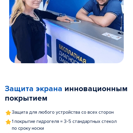
Item
1
of
Защита экрана
инновационным
5
покрытием
Защита для любого устройства со всех сторон
1 покрытие гидрогеля = 3-5 стандартных стекол
по сроку носки