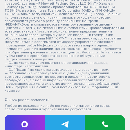
Инкорпорейтед); DELL - правообладатель Dell Inc.(Делл Инк.); HP -
правообладатель HP Hewlett-Packard Group LLC (ЭйчПи Хьюлетт
Паккард Груп ЛЛК); Toshiba - правообладатель KABUSHIKI KAISHA
TOSHIBA, also trading as Toshiba Corporation (КАБУШИКИ КАЙША
ТОШИБА также торгующая как Тосиба Корпорейшн). Товарные знаки
используется с целью описания товара, в отношении которых
производятся услуги по ремонту сервисными центрами
«PEDANT».Услуги оказываются в неавторизованных сервисных
центрах «PEDANT», не связанными с компаниями Правообладателями
товарных знаков и/или с ее официальными представителями в
отношении товаров, которые уже были введены в гражданский
оборот в смысле статьи 1487 ГК РФ ** - время ремонта, срок гарантии
могут меняться в зависимости от модели устройства и сложности
проводимых работ Информация о соответствующих моделях и
комплектациях и их наличии, ценах, возможных выгодах и условиях
приобретения доступна в сервисных центрах Pedant.ru. Не является
публичной офертой. Оферта на сервисное обслуживание
Застрахованного имущества
— СЦ не является уполномоченной организацией продавца,
импортера, изготовителя.
— СЦ "Педант" не является авторизованным сервис центром.
— Обозначение используется не с целью индивидуализации
соответствующих услуг по ремонту и введения посетителей в
заблуждение, а с целью информирования потребителей о
предоставляемых услугах в отношении техники правообладателей.
Вся информация на сайте носит исключительно информационный
характер.
© 2026 pedant-astrahan.ru
Любое использование либо копирование материалов сайта,
элементов дизайна и оформления не допускается.