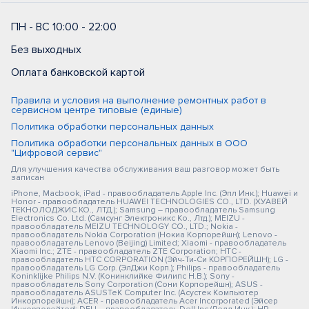
ПН - ВС 10:00 - 22:00
Без выходных
Оплата банковской картой
Правила и условия на выполнение ремонтных работ в
сервисном центре типовые (единые)
Политика обработки персональных данных
Политика обработки персональных данных в ООО
"Цифровой сервис"
Для улучшения качества обслуживания ваш разговор может быть
записан
iPhone, Macbook, iPad - правообладатель Apple Inc. (Эпл Инк.); Huawei и
Honor - правообладатель HUAWEI TECHNOLOGIES CO., LTD. (ХУАВЕЙ
ТЕКНОЛОДЖИС КО., ЛТД.); Samsung – правообладатель Samsung
Electronics Co. Ltd. (Самсунг Электроникс Ко., Лтд.); MEIZU -
правообладатель MEIZU TECHNOLOGY CO., LTD.; Nokia -
правообладатель Nokia Corporation (Нокиа Корпорейшн); Lenovo -
правообладатель Lenovo (Beijing) Limited; Xiaomi - правообладатель
Xiaomi Inc.; ZTE - правообладатель ZTE Corporation; HTC -
правообладатель HTC CORPORATION (Эйч-Ти-Си КОРПОРЕЙШН); LG -
правообладатель LG Corp. (ЭлДжи Корп.); Philips - правообладатель
Koninklijke Philips N.V. (Конинклийке Филипс Н.В.); Sony -
правообладатель Sony Corporation (Сони Корпорейшн); ASUS -
правообладатель ASUSTeK Computer Inc. (Асустек Компьютер
Инкорпорейшн); ACER - правообладатель Acer Incorporated (Эйсер