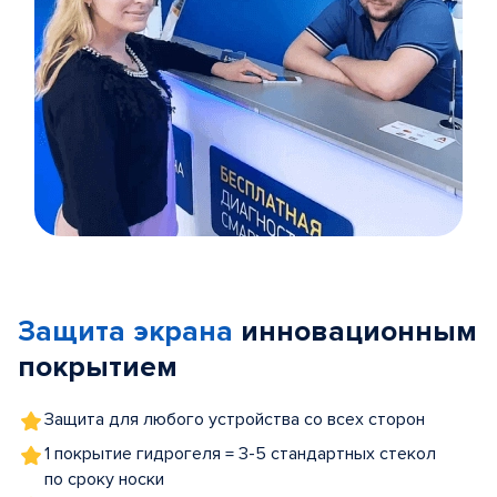
Item
1
of
Защита экрана
инновационным
5
покрытием
Защита для любого устройства со всех сторон
1 покрытие гидрогеля = 3-5 стандартных стекол
по сроку носки