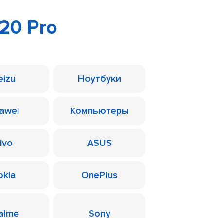
 20 Pro
eizu
Ноутбуки
awei
Компьютеры
ivo
ASUS
okia
OnePlus
alme
Sony