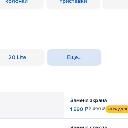
колонки
приставки
20 Lite
Еще...
Замена экрана
1 990 ₽
2 490 ₽
-20%
до 1
Замена стекла