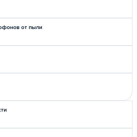
рофонов от пыли
сти