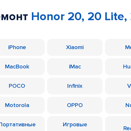
емонт
Honor 20, 20 Lite,
iPhone
Xiaomi
M
MacBook
iMac
Hu
POCO
Infinix
V
Motorola
OPPO
N
Портативные
Игровые
Re