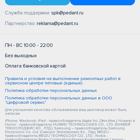
Служба поддержки:
spk@pedant.ru
Партнерство:
reklama@pedant.ru
ПН - ВС 10:00 - 22:00
Без выходных
Оплата банковской картой
Правила и условия на выполнение ремонтных работ в
сервисном центре типовые (единые)
Политика обработки персональных данных
Политика обработки персональных данных в ООО
"Цифровой сервис"
Для улучшения качества обслуживания ваш разговор может быть
записан
iPhone, Macbook, iPad - правообладатель Apple Inc. (Эпл Инк.); Huawei и
Honor - правообладатель HUAWEI TECHNOLOGIES CO., LTD. (ХУАВЕЙ
ТЕКНОЛОДЖИС КО., ЛТД.); Samsung – правообладатель Samsung
Electronics Co. Ltd. (Самсунг Электроникс Ко., Лтд.); MEIZU -
правообладатель MEIZU TECHNOLOGY CO., LTD.; Nokia -
правообладатель Nokia Corporation (Нокиа Корпорейшн); Lenovo -