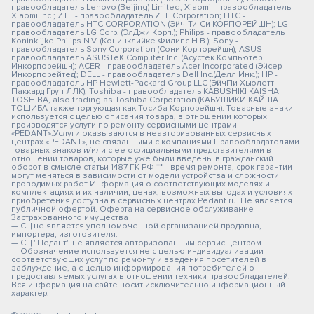
правообладатель Lenovo (Beijing) Limited; Xiaomi - правообладатель
Xiaomi Inc.; ZTE - правообладатель ZTE Corporation; HTC -
правообладатель HTC CORPORATION (Эйч-Ти-Си КОРПОРЕЙШН); LG -
правообладатель LG Corp. (ЭлДжи Корп.); Philips - правообладатель
Koninklijke Philips N.V. (Конинклийке Филипс Н.В.); Sony -
правообладатель Sony Corporation (Сони Корпорейшн); ASUS -
правообладатель ASUSTeK Computer Inc. (Асустек Компьютер
Инкорпорейшн); ACER - правообладатель Acer Incorporated (Эйсер
Инкорпорейтед); DELL - правообладатель Dell Inc.(Делл Инк.); HP -
правообладатель HP Hewlett-Packard Group LLC (ЭйчПи Хьюлетт
Паккард Груп ЛЛК); Toshiba - правообладатель KABUSHIKI KAISHA
TOSHIBA, also trading as Toshiba Corporation (КАБУШИКИ КАЙША
ТОШИБА также торгующая как Тосиба Корпорейшн). Товарные знаки
используется с целью описания товара, в отношении которых
производятся услуги по ремонту сервисными центрами
«PEDANT».Услуги оказываются в неавторизованных сервисных
центрах «PEDANT», не связанными с компаниями Правообладателями
товарных знаков и/или с ее официальными представителями в
отношении товаров, которые уже были введены в гражданский
оборот в смысле статьи 1487 ГК РФ ** - время ремонта, срок гарантии
могут меняться в зависимости от модели устройства и сложности
проводимых работ Информация о соответствующих моделях и
комплектациях и их наличии, ценах, возможных выгодах и условиях
приобретения доступна в сервисных центрах Pedant.ru. Не является
публичной офертой. Оферта на сервисное обслуживание
Застрахованного имущества
— СЦ не является уполномоченной организацией продавца,
импортера, изготовителя.
— СЦ "Педант" не является авторизованным сервис центром.
— Обозначение используется не с целью индивидуализации
соответствующих услуг по ремонту и введения посетителей в
заблуждение, а с целью информирования потребителей о
предоставляемых услугах в отношении техники правообладателей.
Вся информация на сайте носит исключительно информационный
характер.