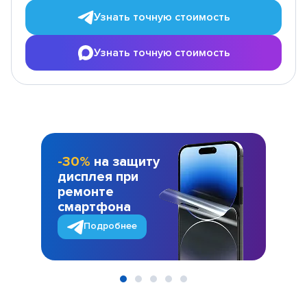
Узнать точную стоимость
Узнать точную стоимость
-30%
на защиту
дисплея при
ремонте
смартфона
Подробнее
Item