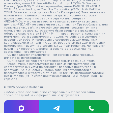
Инкорпорейтед); DELL - правообладатель Dell Inc.(Делл Инк.); HP -
правообладатель HP Hewlett-Packard Group LLC (ЭйчПи Хьюлетт
Паккард Груп ЛЛК); Toshiba - правообладатель KABUSHIKI KAISHA
TOSHIBA, also trading as Toshiba Corporation (КАБУШИКИ КАЙША
ТОШИБА также торгующая как Тосиба Корпорейшн). Товарные знаки
используется с целью описания товара, в отношении которых
производятся услуги по ремонту сервисными центрами
«PEDANT».Услуги оказываются в неавторизованных сервисных
центрах «PEDANT», не связанными с компаниями Правообладателями
товарных знаков и/или с ее официальными представителями в
отношении товаров, которые уже были введены в гражданский
оборот в смысле статьи 1487 ГК РФ ** - время ремонта, срок гарантии
могут меняться в зависимости от модели устройства и сложности
проводимых работ Информация о соответствующих моделях и
комплектациях и их наличии, ценах, возможных выгодах и условиях
приобретения доступна в сервисных центрах Pedant.ru. Не является
публичной офертой. Оферта на сервисное обслуживание
Застрахованного имущества
— СЦ не является уполномоченной организацией продавца,
импортера, изготовителя.
— СЦ "Педант" не является авторизованным сервис центром.
— Обозначение используется не с целью индивидуализации
соответствующих услуг по ремонту и введения посетителей в
заблуждение, а с целью информирования потребителей о
предоставляемых услугах в отношении техники правообладателей.
Вся информация на сайте носит исключительно информационный
характер.
© 2026 pedant-astrahan.ru
Любое использование либо копирование материалов сайта,
элементов дизайна и оформления не допускается.