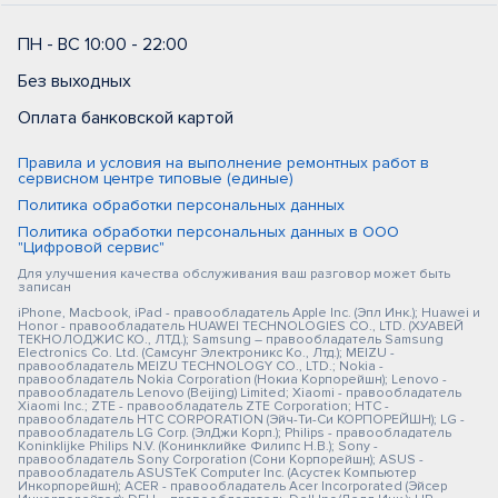
ПН - ВС 10:00 - 22:00
Без выходных
Оплата банковской картой
Правила и условия на выполнение ремонтных работ в
сервисном центре типовые (единые)
Политика обработки персональных данных
Политика обработки персональных данных в ООО
"Цифровой сервис"
Для улучшения качества обслуживания ваш разговор может быть
записан
iPhone, Macbook, iPad - правообладатель Apple Inc. (Эпл Инк.); Huawei и
Honor - правообладатель HUAWEI TECHNOLOGIES CO., LTD. (ХУАВЕЙ
ТЕКНОЛОДЖИС КО., ЛТД.); Samsung – правообладатель Samsung
Electronics Co. Ltd. (Самсунг Электроникс Ко., Лтд.); MEIZU -
правообладатель MEIZU TECHNOLOGY CO., LTD.; Nokia -
правообладатель Nokia Corporation (Нокиа Корпорейшн); Lenovo -
правообладатель Lenovo (Beijing) Limited; Xiaomi - правообладатель
Xiaomi Inc.; ZTE - правообладатель ZTE Corporation; HTC -
правообладатель HTC CORPORATION (Эйч-Ти-Си КОРПОРЕЙШН); LG -
правообладатель LG Corp. (ЭлДжи Корп.); Philips - правообладатель
Koninklijke Philips N.V. (Конинклийке Филипс Н.В.); Sony -
правообладатель Sony Corporation (Сони Корпорейшн); ASUS -
правообладатель ASUSTeK Computer Inc. (Асустек Компьютер
Инкорпорейшн); ACER - правообладатель Acer Incorporated (Эйсер