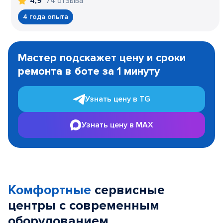
74 отзыва
4,9
4 года опыта
Item
1
Мастер подскажет цену и сроки
of
ремонта в боте за 1 минуту
3
Узнать цену в TG
Узнать цену в MAX
Комфортные
сервисные
центры с современным
оборудованием