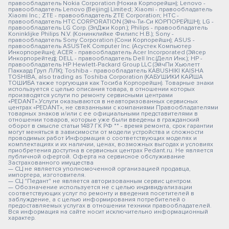
правообладатель Nokia Corporation (Нокиа Корпорейшн); Lenovo -
правообладатель Lenovo (Beijing) Limited; Xiaomi - правообладатель
Xiaomi Inc.; ZTE - правообладатель ZTE Corporation; HTC -
правообладатель HTC CORPORATION (Эйч-Ти-Си КОРПОРЕЙШН); LG -
правообладатель LG Corp. (ЭлДжи Корп.); Philips - правообладатель
Koninklijke Philips N.V. (Конинклийке Филипс Н.В.); Sony -
правообладатель Sony Corporation (Сони Корпорейшн); ASUS -
правообладатель ASUSTeK Computer Inc. (Асустек Компьютер
Инкорпорейшн); ACER - правообладатель Acer Incorporated (Эйсер
Инкорпорейтед); DELL - правообладатель Dell Inc.(Делл Инк.); HP -
правообладатель HP Hewlett-Packard Group LLC (ЭйчПи Хьюлетт
Паккард Груп ЛЛК); Toshiba - правообладатель KABUSHIKI KAISHA
TOSHIBA, also trading as Toshiba Corporation (КАБУШИКИ КАЙША
ТОШИБА также торгующая как Тосиба Корпорейшн). Товарные знаки
используется с целью описания товара, в отношении которых
производятся услуги по ремонту сервисными центрами
«PEDANT».Услуги оказываются в неавторизованных сервисных
центрах «PEDANT», не связанными с компаниями Правообладателями
товарных знаков и/или с ее официальными представителями в
отношении товаров, которые уже были введены в гражданский
оборот в смысле статьи 1487 ГК РФ ** - время ремонта, срок гарантии
могут меняться в зависимости от модели устройства и сложности
проводимых работ Информация о соответствующих моделях и
комплектациях и их наличии, ценах, возможных выгодах и условиях
приобретения доступна в сервисных центрах Pedant.ru. Не является
публичной офертой. Оферта на сервисное обслуживание
Застрахованного имущества
— СЦ не является уполномоченной организацией продавца,
импортера, изготовителя.
— СЦ "Педант" не является авторизованным сервис центром.
— Обозначение используется не с целью индивидуализации
соответствующих услуг по ремонту и введения посетителей в
заблуждение, а с целью информирования потребителей о
предоставляемых услугах в отношении техники правообладателей.
Вся информация на сайте носит исключительно информационный
характер.