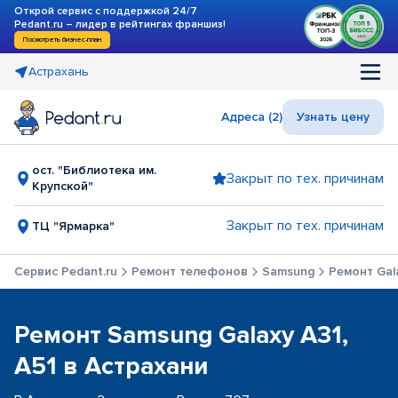
Открой сервис с поддержкой 24/7
Pedant.ru – лидер в рейтингах франшиз!
Посмотреть бизнес-план
Астрахань
Адреса (2)
Узнать цену
ост. "Библиотека им.
Закрыт по тех. причинам
Крупской"
Закрыт по тех. причинам
ТЦ "Ярмарка"
Сервис Pedant.ru
Ремонт телефонов
Samsung
Ремонт Gala
Ремонт Samsung Galaxy A31,
A51 в Астрахани