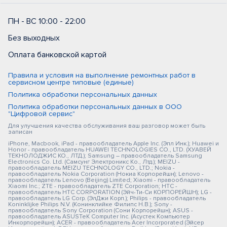
ПН - ВС 10:00 - 22:00
Без выходных
Оплата банковской картой
Правила и условия на выполнение ремонтных работ в
сервисном центре типовые (единые)
Политика обработки персональных данных
Политика обработки персональных данных в ООО
"Цифровой сервис"
Для улучшения качества обслуживания ваш разговор может быть
записан
iPhone, Macbook, iPad - правообладатель Apple Inc. (Эпл Инк.); Huawei и
Honor - правообладатель HUAWEI TECHNOLOGIES CO., LTD. (ХУАВЕЙ
ТЕКНОЛОДЖИС КО., ЛТД.); Samsung – правообладатель Samsung
Electronics Co. Ltd. (Самсунг Электроникс Ко., Лтд.); MEIZU -
правообладатель MEIZU TECHNOLOGY CO., LTD.; Nokia -
правообладатель Nokia Corporation (Нокиа Корпорейшн); Lenovo -
правообладатель Lenovo (Beijing) Limited; Xiaomi - правообладатель
Xiaomi Inc.; ZTE - правообладатель ZTE Corporation; HTC -
правообладатель HTC CORPORATION (Эйч-Ти-Си КОРПОРЕЙШН); LG -
правообладатель LG Corp. (ЭлДжи Корп.); Philips - правообладатель
Koninklijke Philips N.V. (Конинклийке Филипс Н.В.); Sony -
правообладатель Sony Corporation (Сони Корпорейшн); ASUS -
правообладатель ASUSTeK Computer Inc. (Асустек Компьютер
Инкорпорейшн); ACER - правообладатель Acer Incorporated (Эйсер