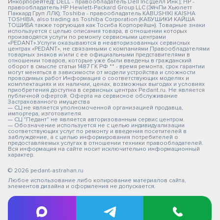
Инкорпорейтед); DELL - правообладатель Dell Inc.(Делл Инк.); HP -
правообладатель HP Hewlett-Packard Group LLC (ЭйчПи Хьюлетт
Паккард Груп ЛЛК); Toshiba - правообладатель KABUSHIKI KAISHA
TOSHIBA, also trading as Toshiba Corporation (КАБУШИКИ КАЙША
ТОШИБА также торгующая как Тосиба Корпорейшн). Товарные знаки
используется с целью описания товара, в отношении которых
производятся услуги по ремонту сервисными центрами
«PEDANT».Услуги оказываются в неавторизованных сервисных
центрах «PEDANT», не связанными с компаниями Правообладателями
товарных знаков и/или с ее официальными представителями в
отношении товаров, которые уже были введены в гражданский
оборот в смысле статьи 1487 ГК РФ ** - время ремонта, срок гарантии
могут меняться в зависимости от модели устройства и сложности
проводимых работ Информация о соответствующих моделях и
комплектациях и их наличии, ценах, возможных выгодах и условиях
приобретения доступна в сервисных центрах Pedant.ru. Не является
публичной офертой. Оферта на сервисное обслуживание
Застрахованного имущества
— СЦ не является уполномоченной организацией продавца,
импортера, изготовителя.
— СЦ "Педант" не является авторизованным сервис центром.
— Обозначение используется не с целью индивидуализации
соответствующих услуг по ремонту и введения посетителей в
заблуждение, а с целью информирования потребителей о
предоставляемых услугах в отношении техники правообладателей.
Вся информация на сайте носит исключительно информационный
характер.
© 2026 pedant-astrahan.ru
Любое использование либо копирование материалов сайта,
элементов дизайна и оформления не допускается.