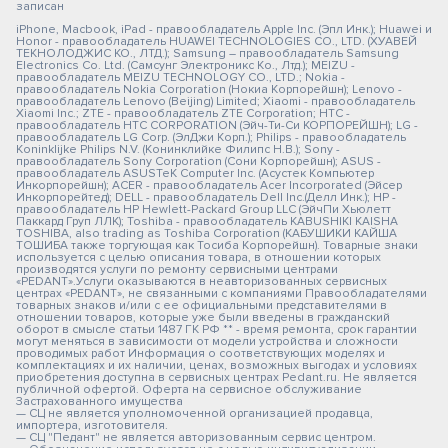
записан
iPhone, Macbook, iPad - правообладатель Apple Inc. (Эпл Инк.); Huawei и
Honor - правообладатель HUAWEI TECHNOLOGIES CO., LTD. (ХУАВЕЙ
ТЕКНОЛОДЖИС КО., ЛТД.); Samsung – правообладатель Samsung
Electronics Co. Ltd. (Самсунг Электроникс Ко., Лтд.); MEIZU -
правообладатель MEIZU TECHNOLOGY CO., LTD.; Nokia -
правообладатель Nokia Corporation (Нокиа Корпорейшн); Lenovo -
правообладатель Lenovo (Beijing) Limited; Xiaomi - правообладатель
Xiaomi Inc.; ZTE - правообладатель ZTE Corporation; HTC -
правообладатель HTC CORPORATION (Эйч-Ти-Си КОРПОРЕЙШН); LG -
правообладатель LG Corp. (ЭлДжи Корп.); Philips - правообладатель
Koninklijke Philips N.V. (Конинклийке Филипс Н.В.); Sony -
правообладатель Sony Corporation (Сони Корпорейшн); ASUS -
правообладатель ASUSTeK Computer Inc. (Асустек Компьютер
Инкорпорейшн); ACER - правообладатель Acer Incorporated (Эйсер
Инкорпорейтед); DELL - правообладатель Dell Inc.(Делл Инк.); HP -
правообладатель HP Hewlett-Packard Group LLC (ЭйчПи Хьюлетт
Паккард Груп ЛЛК); Toshiba - правообладатель KABUSHIKI KAISHA
TOSHIBA, also trading as Toshiba Corporation (КАБУШИКИ КАЙША
ТОШИБА также торгующая как Тосиба Корпорейшн). Товарные знаки
используется с целью описания товара, в отношении которых
производятся услуги по ремонту сервисными центрами
«PEDANT».Услуги оказываются в неавторизованных сервисных
центрах «PEDANT», не связанными с компаниями Правообладателями
товарных знаков и/или с ее официальными представителями в
отношении товаров, которые уже были введены в гражданский
оборот в смысле статьи 1487 ГК РФ ** - время ремонта, срок гарантии
могут меняться в зависимости от модели устройства и сложности
проводимых работ Информация о соответствующих моделях и
комплектациях и их наличии, ценах, возможных выгодах и условиях
приобретения доступна в сервисных центрах Pedant.ru. Не является
публичной офертой. Оферта на сервисное обслуживание
Застрахованного имущества
— СЦ не является уполномоченной организацией продавца,
импортера, изготовителя.
— СЦ "Педант" не является авторизованным сервис центром.