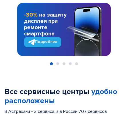
-30%
на защиту
дисплея при
ремонте
смартфона
Подробнее
Item
1
of
Все сервисные центры
удобно
5
расположены
В Астрахани - 2 сервиса, а в России 707 сервисов