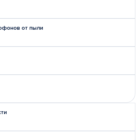
рофонов от пыли
сти