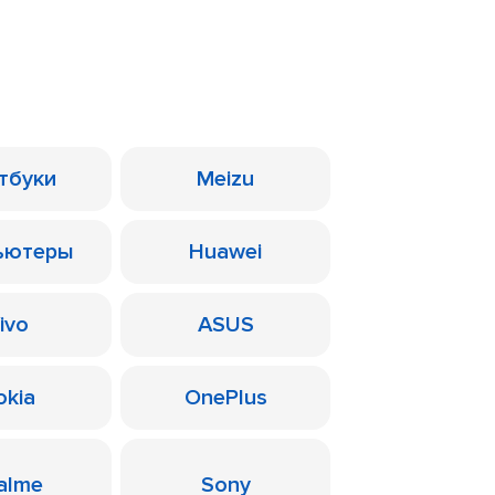
тбуки
Meizu
ьютеры
Huawei
ivo
ASUS
okia
OnePlus
alme
Sony