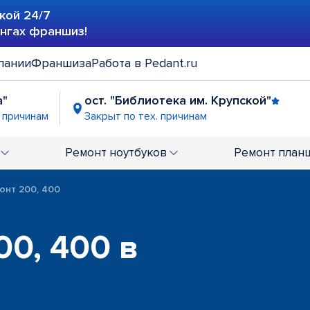
кой 24/7
ингах франшиз!
пании
Франшиза
Работа в Pedant.ru
а"
ост. "Библиотека им. Крупской"
. причинам
Закрыт по тех. причинам
Ремонт
ноутбуков
Ремонт
план
онт 200, 400
00, 400 в