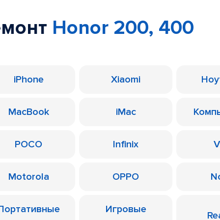
емонт
Honor 200, 400
iPhone
Xiaomi
Ноу
MacBook
iMac
Комп
POCO
Infinix
V
Motorola
OPPO
N
Портативные
Игровые
Re