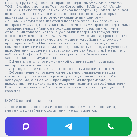
Паккард Груп ЛЛК); Toshiba - правообладатель KABUSHIKI KAISHA
TOSHIBA, also trading as Toshiba Corporation (КАБУШИКИ КАЙША
ТОШИБА также торгующая как Тосиба Корпорейшн). Товарные знаки
используется с целью описания товара, в отношении которых
производятся услуги по ремонту сервисными центрами
«PEDANT».Услуги оказываются в неавторизованных сервисных
центрах «PEDANT», не связанными с компаниями Правообладателями
товарных знаков и/или с ее официальными представителями в
отношении товаров, которые уже были введены в гражданский
оборот в смысле статьи 1487 ГК РФ ** - время ремонта, срок гарантии
могут меняться в зависимости от модели устройства и сложности
проводимых работ Информация о соответствующих моделях и
комплектациях и их наличии, ценах, возможных выгодах и условиях
приобретения доступна в сервисных центрах Pedant.ru. Не является
публичной офертой. Оферта на сервисное обслуживание
Застрахованного имущества
— СЦ не является уполномоченной организацией продавца,
импортера, изготовителя.
— СЦ "Педант" не является авторизованным сервис центром.
— Обозначение используется не с целью индивидуализации
соответствующих услуг по ремонту и введения посетителей в
заблуждение, а с целью информирования потребителей о
предоставляемых услугах в отношении техники правообладателей.
Вся информация на сайте носит исключительно информационный
характер.
© 2026 pedant-astrahan.ru
Любое использование либо копирование материалов сайта,
элементов дизайна и оформления не допускается.