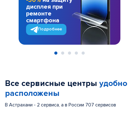
-30%
на защиту
дисплея при
ремонте
смартфона
Подробнее
Item
1
of
Все сервисные центры
удобно
5
расположены
В Астрахани - 2 сервиса, а в России 707 сервисов