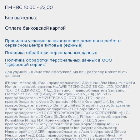
ПН - ВС 10:00 - 22:00
Без выходных
Оплата банковской картой
Правила и условия на выполнение ремонтных работ в
сервисном центре типовые (единые)
Политика обработки персональных данных
Политика обработки персональных данных в ООО
"Цифровой сервис"
Для улучшения качества обслуживания ваш разговор может быть
записан
iPhone, Macbook, iPad - правообладатель Apple Inc. (Эпл Инк.); Huawei и
Honor - правообладатель HUAWEI TECHNOLOGIES CO., LTD. (ХУАВЕЙ
ТЕКНОЛОДЖИС КО., ЛТД.); Samsung – правообладатель Samsung
Electronics Co. Ltd. (Самсунг Электроникс Ко., Лтд.); MEIZU -
правообладатель MEIZU TECHNOLOGY CO., LTD.; Nokia -
правообладатель Nokia Corporation (Нокиа Корпорейшн); Lenovo -
правообладатель Lenovo (Beijing) Limited; Xiaomi - правообладатель
Xiaomi Inc.; ZTE - правообладатель ZTE Corporation; HTC -
правообладатель HTC CORPORATION (Эйч-Ти-Си КОРПОРЕЙШН); LG -
правообладатель LG Corp. (ЭлДжи Корп.); Philips - правообладатель
Koninklijke Philips N.V. (Конинклийке Филипс Н.В.); Sony -
правообладатель Sony Corporation (Сони Корпорейшн); ASUS -
правообладатель ASUSTeK Computer Inc. (Асустек Компьютер
Инкорпорейшн); ACER - правообладатель Acer Incorporated (Эйсер
Инкорпорейтед); DELL - правообладатель Dell Inc.(Делл Инк.); HP -
правообладатель HP Hewlett-Packard Group LLC (ЭйчПи Хьюлетт