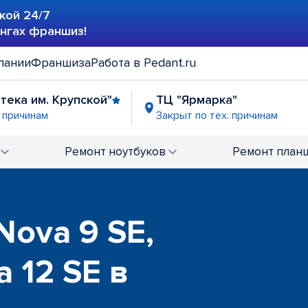
кой 24/7
ингах франшиз!
пании
Франшиза
Работа в Pedant.ru
отека им. Крупской"
ТЦ "Ярмарка"
. причинам
Закрыт по тех. причинам
Ремонт
ноутбуков
Ремонт
план
Nova 9 SE,
a 12 SE в