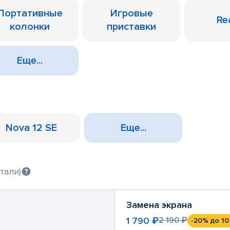
Портативные
Игровые
Re
колонки
приставки
Еще...
Nova 12 SE
Еще...
тали)
Замена экрана
1 790 ₽
2 190 ₽
-20%
до 10