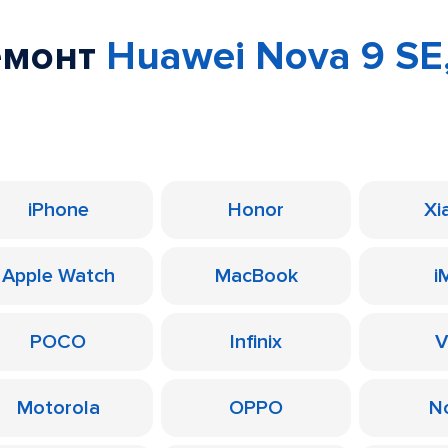
емонт
Huawei Nova 9 SE,
iPhone
Honor
Xi
Apple Watch
MacBook
i
POCO
Infinix
V
Motorola
OPPO
N