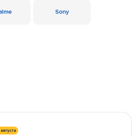
alme
Sony
 августа