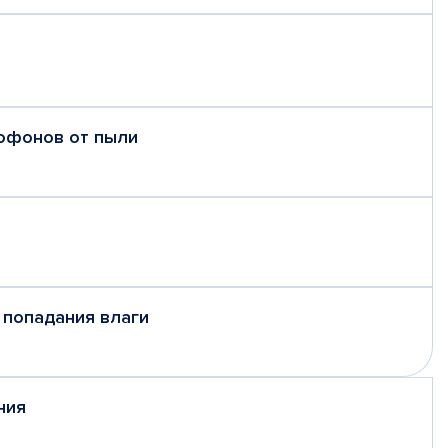
рофонов от пыли
 попадания влаги
ния