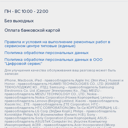
ПН - ВС 10:00 - 22:00
Без выходных
Оплата банковской картой
Правила и условия на выполнение ремонтных работ в
сервисном центре типовые (единые)
Политика обработки персональных данных
Политика обработки персональных данных в ООО
"Цифровой сервис"
Для улучшения качества обслуживания ваш разговор может быть
записан
iPhone, Macbook, iPad - правообладатель Apple Inc. (Эпл Инк.); Huawei и
Honor - правообладатель HUAWEI TECHNOLOGIES CO., LTD. (ХУАВЕЙ
ТЕКНОЛОДЖИС КО., ЛТД.); Samsung – правообладатель Samsung
Electronics Co. Ltd. (Самсунг Электроникс Ко., Лтд.); MEIZU -
правообладатель MEIZU TECHNOLOGY CO., LTD.; Nokia -
правообладатель Nokia Corporation (Нокиа Корпорейшн); Lenovo -
правообладатель Lenovo (Beijing) Limited; Xiaomi - правообладатель
Xiaomi Inc.; ZTE - правообладатель ZTE Corporation; HTC -
правообладатель HTC CORPORATION (Эйч-Ти-Си КОРПОРЕЙШН); LG -
правообладатель LG Corp. (ЭлДжи Корп.); Philips - правообладатель
Koninklijke Philips N.V. (Конинклийке Филипс Н.В.); Sony -
правообладатель Sony Corporation (Сони Корпорейшн); ASUS -
правообладатель ASUSTeK Computer Inc. (Асустек Компьютер
Инкорпорейшн); ACER - правообладатель Acer Incorporated (Эйсер