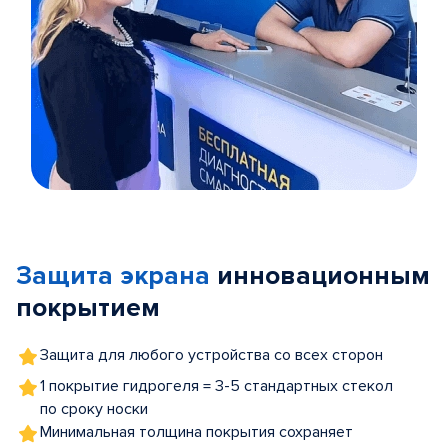
Item
1
of
Защита экрана
инновационным
5
покрытием
Защита для любого устройства со всех сторон
1 покрытие гидрогеля = 3-5 стандартных стекол
по сроку носки
Минимальная толщина покрытия сохраняет