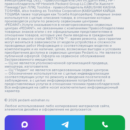
Инкорпорейтед); DELL - правообладатель Dell Inc.(Делл Инк.); HP -
правообладатель HP Hewlett-Packard Group LLC (ЭйчПи Хьюлетт
Паккард Груп ЛЛК); Toshiba - правообладатель KABUSHIKI KAISHA
TOSHIBA, also trading as Toshiba Corporation (КАБУШИКИ КАЙША
ТОШИБА также торгующая как Тосиба Корпорейшн). Товарные знаки
используется с целью описания товара, в отношении которых
производятся услуги по ремонту сервисными центрами
«PEDANT».Услуги оказываются в неавторизованных сервисных
центрах «PEDANT», не связанными с компаниями Правообладателями
товарных знаков и/или с ее официальными представителями в
отношении товаров, которые уже были введены в гражданский
оборот в смысле статьи 1487 ГК РФ ** - время ремонта, срок гарантии
могут меняться в зависимости от модели устройства и сложности
проводимых работ Информация о соответствующих моделях и
комплектациях и их наличии, ценах, возможных выгодах и условиях
приобретения доступна в сервисных центрах Pedant.ru. Не является
публичной офертой. Оферта на сервисное обслуживание
Застрахованного имущества
— СЦ не является уполномоченной организацией продавца,
импортера, изготовителя.
— СЦ "Педант" не является авторизованным сервис центром.
— Обозначение используется не с целью индивидуализации
соответствующих услуг по ремонту и введения посетителей в
заблуждение, а с целью информирования потребителей о
предоставляемых услугах в отношении техники правообладателей.
Вся информация на сайте носит исключительно информационный
характер.
© 2026 pedant-astrahan.ru
Любое использование либо копирование материалов сайта,
элементов дизайна и оформления не допускается.